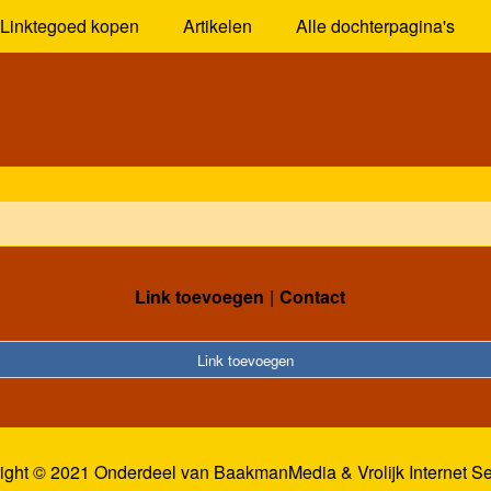
Linktegoed kopen
Artikelen
Alle dochterpagina's
Link toevoegen
Contact
Link toevoegen
ight © 2021 Onderdeel van
BaakmanMedia
&
Vrolijk Internet S