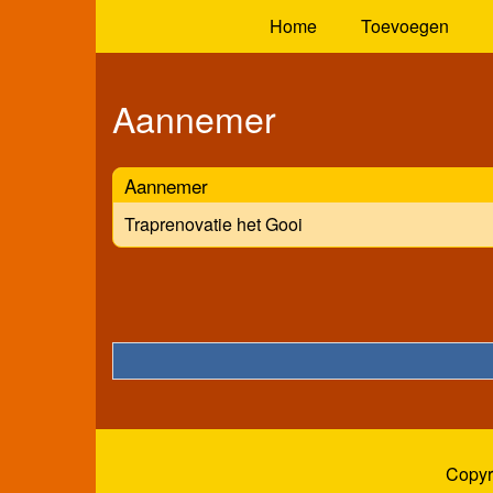
Home
Toevoegen
Aannemer
Aannemer
Traprenovatie het Gooi
Copyr