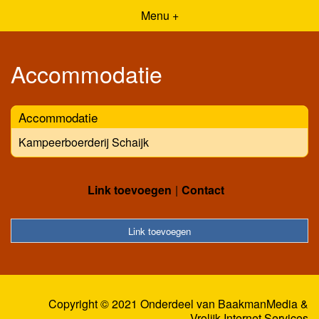
Menu +
Accommodatie
Accommodatie
Kampeerboerderij Schaijk
Link toevoegen
Contact
Link toevoegen
Copyright © 2021 Onderdeel van
BaakmanMedia
&
Vrolijk Internet Services