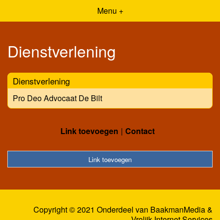
Menu +
Dienstverlening
Dienstverlening
Pro Deo Advocaat De Bilt
Link toevoegen
Contact
Link toevoegen
Copyright © 2021 Onderdeel van
BaakmanMedia
&
Vrolijk Internet Services