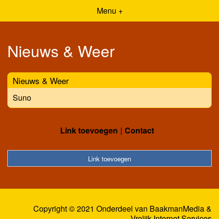
Menu +
Nieuws & Weer
Nieuws & Weer
Suno
Link toevoegen
Contact
Link toevoegen
Copyright © 2021 Onderdeel van
BaakmanMedia
&
Vrolijk Internet Services