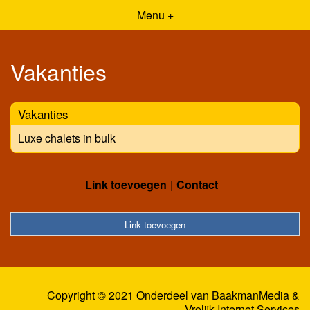
Menu +
Vakanties
Vakanties
Luxe chalets in bulk
Link toevoegen
Contact
Link toevoegen
Copyright © 2021 Onderdeel van
BaakmanMedia
&
Vrolijk Internet Services