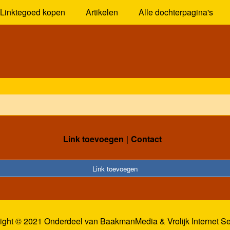
Linktegoed kopen
Artikelen
Alle dochterpagina's
Link toevoegen
Contact
Link toevoegen
ight © 2021 Onderdeel van
BaakmanMedia
&
Vrolijk Internet S